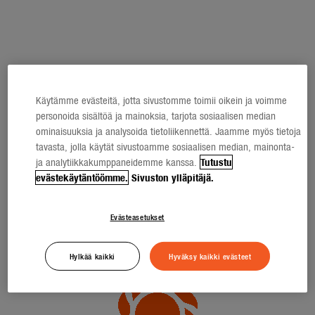
Käytämme evästeitä, jotta sivustomme toimii oikein ja voimme
personoida sisältöä ja mainoksia, tarjota sosiaalisen median
ominaisuuksia ja analysoida tietoliikennettä. Jaamme myös tietoja
tavasta, jolla käytät sivustoamme sosiaalisen median, mainonta-
ja analytiikkakumppaneidemme kanssa.
Tutustu
evästekäytäntöömme.
Sivuston ylläpitäjä.
Evästeasetukset
Hylkää kaikki
Hyväksy kaikki evästeet